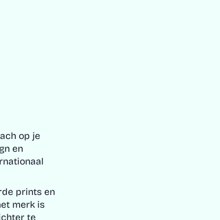
lach op je
ign en
rnationaal
erde prints en
het merk is
ichter te