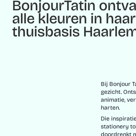
BonjourTatin ontva
alle kleuren in haar
thuisbasis Haarle
Bij Bonjour T
gezicht. Onts
animatie, ve
harten.
Die inspirati
stationery to
doordrenkt m