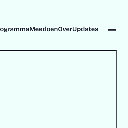
rogramma
Meedoen
Over
Updates
rogramma
Meedoen
Over
Updates