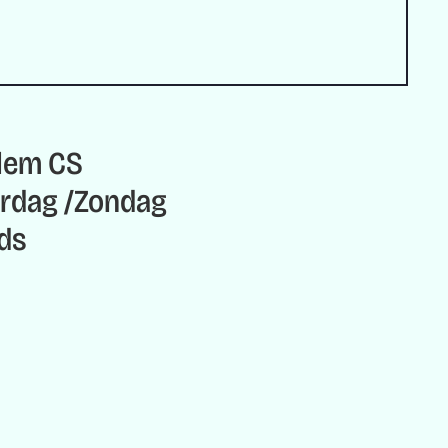
rlem CS
erdag
Zondag
ds